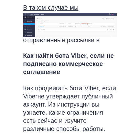
В таком случае мы
настоятельно рекомендуем
следить по таблице рассылок
за тем, доставляются ли
отправленные рассылки в
ботах Viber. Если доставленных
Как найти бота
Viber
,
если не
0, то сообщения
подписано коммерческое
израсходованы и нужно ждать
соглашение
начала следующего месяца.
Как продвигать бота Viber, если
Viberне утверждает публичный
аккаунт. Из инструкции вы
узнаете, какие ограничения
есть сейчас и изучите
различные способы работы.